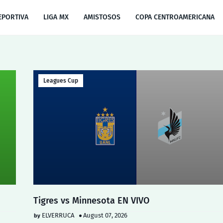
EPORTIVA
LIGA MX
AMISTOSOS
COPA CENTROAMERICANA
Leagues Cup
Tigres vs Minnesota EN VIVO
ELVERRUCA
August 07, 2026