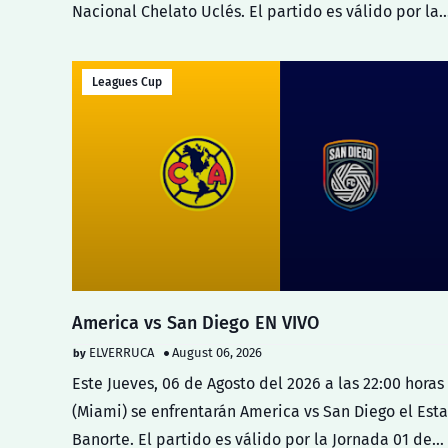
Nacional Chelato Uclés. El partido es válido por la
Jorn…
Leagues Cup
America vs San Diego EN VIVO
ELVERRUCA
August 06, 2026
Este Jueves, 06 de Agosto del 2026 a las 22:00 horas
(Miami) se enfrentarán America vs San Diego el Est
Banorte. El partido es válido por la Jornada 01 de…