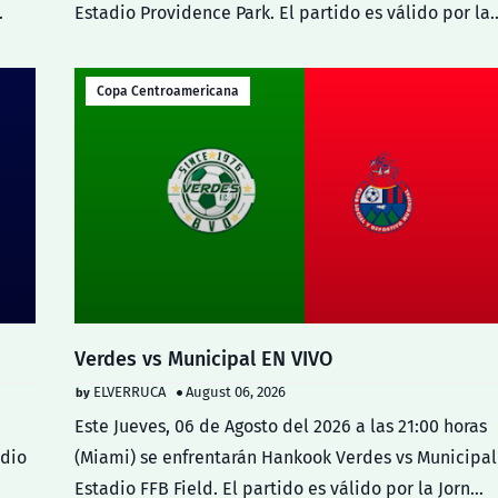
Estadio Providence Park. El partido es válido por la
Copa Centroamericana
Verdes vs Municipal EN VIVO
ELVERRUCA
August 06, 2026
Este Jueves, 06 de Agosto del 2026 a las 21:00 horas
adio
(Miami) se enfrentarán Hankook Verdes vs Municipal
Estadio FFB Field. El partido es válido por la Jorn…