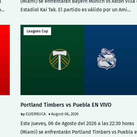
l
(Miami) se enfrentarán Bayern Munich vs Aston Villa 
do…
Estadiol Kai Tak. El partido es válido por un Ami…
Leagues Cup
Portland Timbers vs Puebla EN VIVO
ELVERRUCA
August 06, 2026
Este Jueves, 06 de Agosto del 2026 a las 22:30 horas
(Miami) se enfrentarán Portland Timbers vs Puebla e