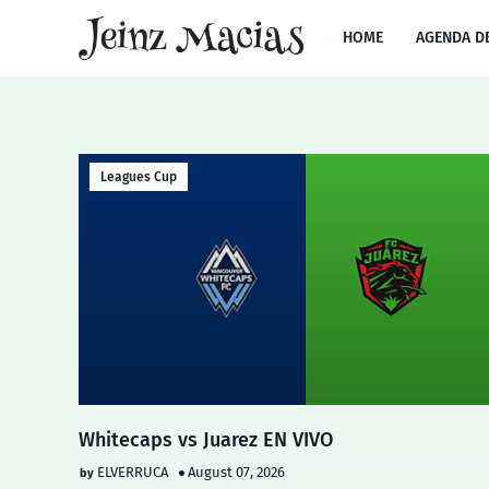
HOME
AGENDA D
Leagues Cup
Whitecaps vs Juarez EN VIVO
ELVERRUCA
August 07, 2026